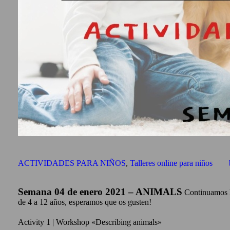
ACTIVIDADES PARA NIÑOS
,
Talleres online para niños
Semana 04 de enero 2021 – ANIMALS
Continuamos la
de 4 a 12 años, esperamos que os gusten!
Activity 1 | Workshop «Describing animals»