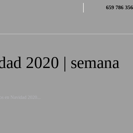
659 786 356
idad 2020 | semana
ños en Navidad 2020...