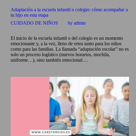
Adaptación a la escuela infantil o colegio: cómo acompañar a
tu hijo en esta etapa
CUIDADO DE NIÑOS
by admin
El inicio de la escuela infantil o del colegio es un momento
emocionante y, a la vez, lleno de retos tanto para los niños
como para las familias. La llamada “adaptación escolar” no es
solo un proceso logístico (nuevos horarios, mochila,
uniforme…), sino también emocional:…