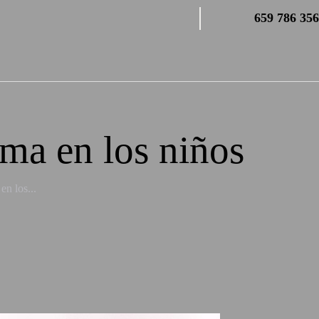
659 786 356
ima en los niños
en los...