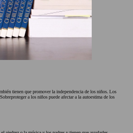
también tienen que promover la independencia de los niños. Los
obreproteger a los niños puede afectar a la autoestima de los
 el ajedrez o la música y los padres y tienen que ayudarles