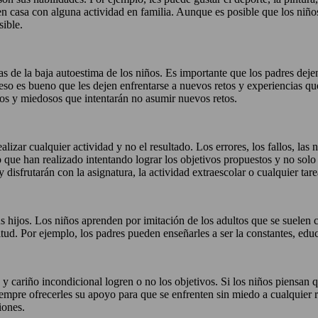
n casa con alguna actividad en familia. Aunque es posible que los niños
sible.
as de la baja autoestima de los niños. Es importante que los padres dej
eso es bueno que les dejen enfrentarse a nuevos retos y experiencias que
uros y miedosos que intentarán no asumir nuevos retos.
alizar cualquier actividad y no el resultado. Los errores, los fallos, las
o que han realizado intentando lograr los objetivos propuestos y no solo
disfrutarán con la asignatura, la actividad extraescolar o cualquier tare
 hijos. Los niños aprenden por imitación de los adultos que se suelen c
ctitud. Por ejemplo, los padres pueden enseñarles a ser la constantes, edu
y cariño incondicional logren o no los objetivos. Si los niños piensan q
empre ofrecerles su apoyo para que se enfrenten sin miedo a cualquier 
iones.